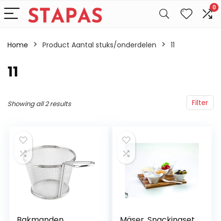
0
Home
Product Aantal stuks/onderdelen
‎11
‎11
Filter
Showing all 2 results
Bakmanden,
Mäser, Snackingset