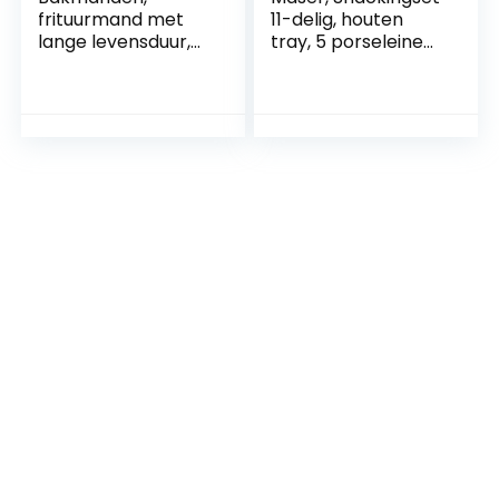
frituurmand met
11-delig, houten
lange levensduur,
tray, 5 porseleinen
frietmand,
kommen met 5
hoogwaardig
lepels, tapasset
feestdiner voor
tapas