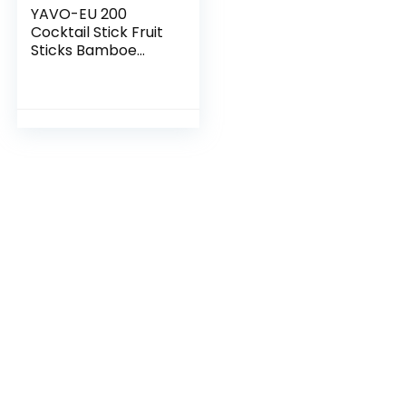
YAVO-EU 200
Cocktail Stick Fruit
Sticks Bamboe
Houten
Tandenstokers,
voor Party Tapas
Knabbels Sandwich
Canapés
Voorgerecht Fruit
Spies BBQ
(Gekleurde parel)