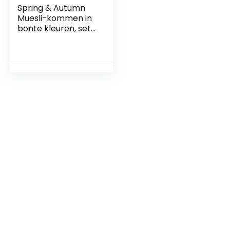
Spring & Autumn
Muesli-kommen in
bonte kleuren, set
van 6, gekleurd,
kleine
snackkommen
voor tapas,
dessert,
snackkommen,
kleurrijke
decoratieve
schalen, gekleurde
keramische
kommen (410 ml)