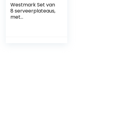
Westmark Set van
8 serveerplateaus,
met
krasbescherming,
afmetingen: elk 30
x 10 cm, natuurlijke
leisteen, Tapas +
Friends, antraciet,
694222E3