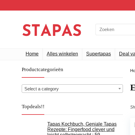
Search
for:
Home
Alles winkelen
Supertapas
Deal v
Productcategorieën
H
Select a category
Topdeals!!
Sh
Tapas Kochbuch, Geniale Tapas
Rezepte: Fingerfood clever und
leicht selbstgemacht.: 59