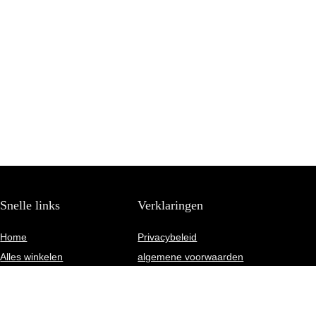
Snelle links
Verklaringen
Home
Privacybeleid
Alles winkelen
algemene voorwaarden
Blogs
Gelieerde openbaarmaking
Onze webshops