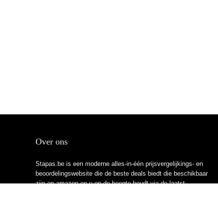
Over ons
Stapas.be is een moderne alles-in-één prijsvergelijkings- en
beoordelingswebsite die de beste deals biedt die beschikbaar
zijn op amazon en u op de hoogte houdt via de laatst
toegevoegde blogs. Alle afbeeldingen zijn auteursrechtelijk
beschermd door hun respectievelijke eigenaren. Alle geciteerde
inhoud is afgeleid van hun respectievelijke bronnen.