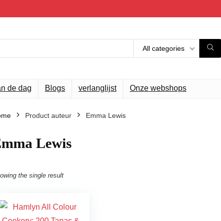
All categories
an de dag
Blogs
verlanglijst
Onze webshops
ome
Product auteur
Emma Lewis
Emma Lewis
owing the single result