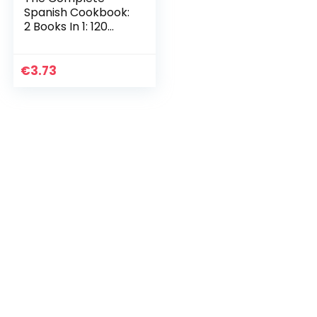
Spanish Cookbook:
2 Books In 1: 120
Recipes For
Traditional Tapas
Food (English
€
3.73
Edition)