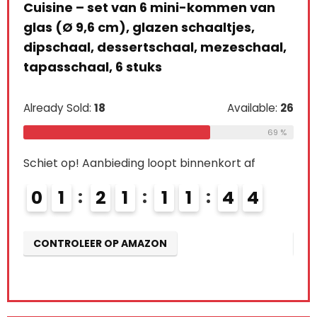
n 6 mini-kommen van
met houten plank, dipsc
glazen schaaltjes,
snackschalen, keramiek
rtschaal, mezeschaal,
kleine kommen als saus
tuks
snackschalen, desser
Available:
26
Already Sold:
21
69 %
g loopt binnenkort af
Schiet op! Aanbieding loopt 
1
1
4
3
0
2
2
1
1
4
MAZON
CONTROLEER OP AMAZON