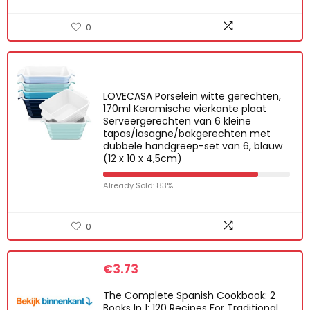
0
LOVECASA Porselein witte gerechten,
170ml Keramische vierkante plaat
Serveergerechten van 6 kleine
tapas/lasagne/bakgerechten met
dubbele handgreep-set van 6, blauw
(12 x 10 x 4,5cm)
Already Sold: 83%
0
€
3.73
The Complete Spanish Cookbook: 2
Books In 1: 120 Recipes For Traditional