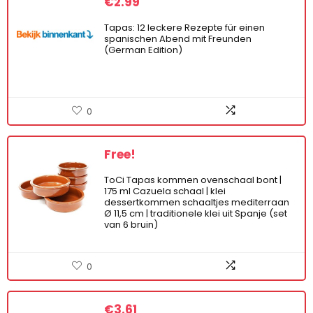
€
2.99
Tapas: 12 leckere Rezepte für einen
spanischen Abend mit Freunden
(German Edition)
0
Free!
ToCi Tapas kommen ovenschaal bont |
175 ml Cazuela schaal | klei
dessertkommen schaaltjes mediterraan
Ø 11,5 cm | traditionele klei uit Spanje (set
van 6 bruin)
0
€
3.61