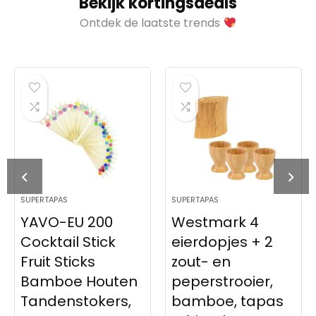
Bekijk kortingsdeals
Ontdek de laatste trends
SUPERTAPAS
SUPERTAPAS
00
Westmark 4
The Comple
ick
eierdopjes + 2
Book of Tap
zout- en
and Spanish
outen
peperstrooier,
Cooking:
kers,
bamboe, tapas
Discover the