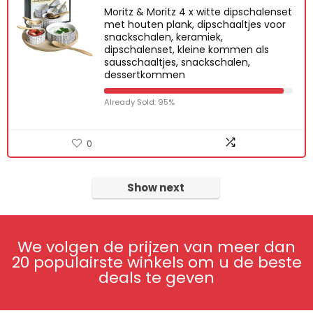
Moritz & Moritz 4 x witte dipschalenset
met houten plank, dipschaaltjes voor
snackschalen, keramiek,
dipschalenset, kleine kommen als
sausschaaltjes, snackschalen,
dessertkommen
Already Sold: 95%
0
Show next
We volgen de prijzen van meer dan
20 populairste winkels om u de beste
deals te geven