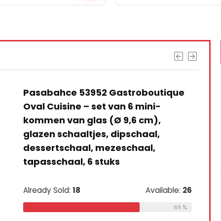
Moritz & Moritz 5 x witte
dipschalenset met houten plank,
dipschaaltjes voor snackschalen,
keramiek, dipschalenset, kleine
kommen als sausschaaltjes,
snackschalen, dessertkommen
Already Sold:
21
Available:
31
68 %