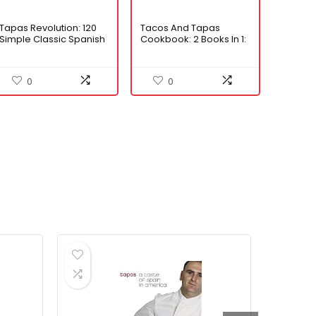
Tapas Revolution: 120
Tacos And Tapas
Simple Classic Spanish
Cookbook: 2 Books In 1:
Recipes
A Taste Of Mexican And
Spanish Cuisine With
Over 150 Recipes For
0
0
Amazing Traditional
Dishes