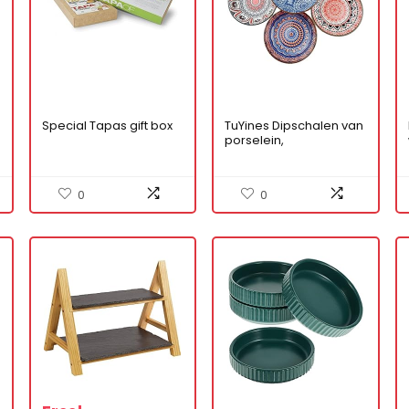
Special Tapas gift box
TuYines Dipschalen van
porselein,
sausschaaltjes, tapas
kommen,
dipschaaltjes,
0
0
snackschalen en
dipschalen,
snackkommen, set van
6, Ø 9,8 cm, boho
snackkom voor sushi,
sojasaus, snack,
keramische schotels