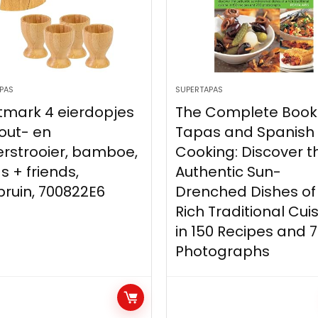
PAS
SUPERTAPAS
Complete Book of
Tapas: A Taste of S
s and Spanish
in America: A Cook
ing: Discover the
entic Sun-
ched Dishes of a
 Traditional Cuisine
50 Recipes and 700
tographs