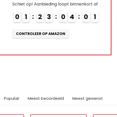
Schiet op! Aanbieding loopt binnenkort af
0
2
2
3
0
3
5
9
4
0
0
CONTROLEER OP AMAZON
ts interessants gevond
Populair
Meest beoordeeld
Meest gewenst