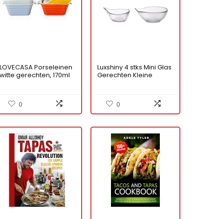
LOVECASA Porseleinen
Luxshiny 4 stks Mini Glas
witte gerechten, 170ml
Gerechten Kleine
vierkante plaat
Dipping Bowls Dessert
serveren gerechten
Bowl Tapas Bowls voor
van 6 kleine
Restaurant
0
0
tapas/lasagne/bakger
echten met dubbele
handgreep set van 6,
kleurrijk (112 x 10 x
4,5cm)