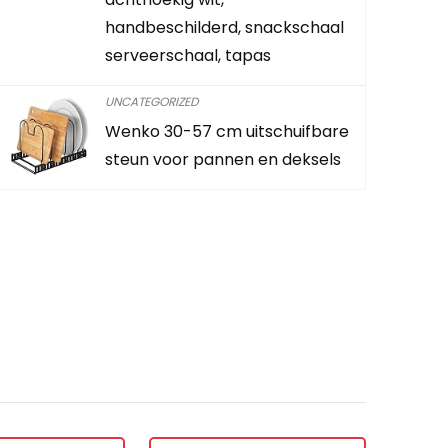
Schiet op! A
handbeschilderd, snackschaal
serveerschaal, tapas
0
3
UNCATEGORIZED
Wenko 30-57 cm uitschuifbare
CONTROLEE
steun voor pannen en deksels
en?