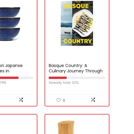
ori Japanse
Basque Country: A
es in
Culinary Journey Through
erpakking,
a Food Lover’s Paradise
Indigoblauw, 8
 74%
Already Sold: 32%
, Set van 3
0