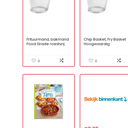
Frituurmand, bakmand
Chip Basket, Fry Basket
Food Grade roestvrij
Hoogwaardig
staal Materiaal
draadhandvat Maakt
gemakkelijk schoon te
onhandige vingers
maken voor etentje
gemakkelijk schoon te
0
0
voor tapas
maken voor Tapas
Party for Dinner