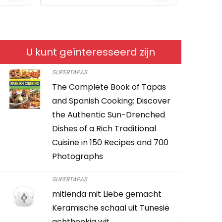
U kunt geïnteresseerd zijn
SUPERTAPAS
The Complete Book of Tapas
The Compl
and Spanish Cooking: Discover
Books In 1:
the Authentic Sun-Drenched
Traditiona
Dishes of a Rich Traditional
Edition)
Cuisine in 150 Recipes and 700
Photographs
€
3.73
SUPERTAPAS
Already Sold:
mitienda mit Liebe gemacht
Keramische schaal uit Tunesië
achthoekig wit,