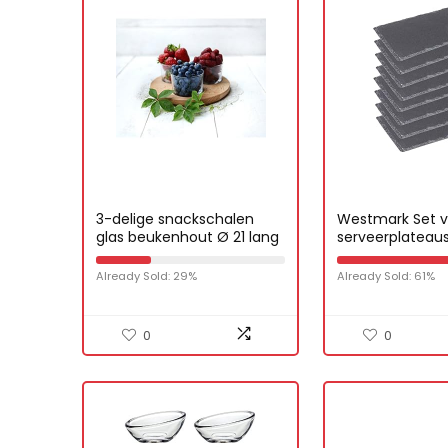
3-delige snackschalen
Westmark Set v
glas beukenhout Ø 21 lang
serveerplateau
krabschaal serveerschaal
krasbeschermin
tapas dip
afmetingen: elk 
Already Sold: 29%
Already Sold: 61%
cm, natuurlijke 
Tapas + Friends,
694222E3
0
0