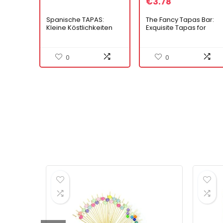
€
3.78
Spanische TAPAS:
The Fancy Tapas Bar:
Kleine Köstlichkeiten
Exquisite Tapas for
aus dem Thermomix!
Every Occasion (Englis
Edition)
0
0