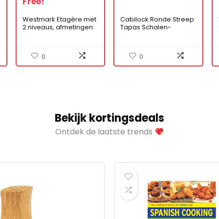
Free!
Westmark Etagère met
Cabilock Ronde Streep
2 niveaus, afmetingen:
Tapas Schalen-
h
35,5 x 22 x 27 cm,
Kommen 4
leisteen/grenen, Tapas
Serveerschaal 8. 6X8. 6
+ Friends,
Cm
0
0
antraciet/lichtbruin,
69692260
Bekijk kortingsdeals
Ontdek de laatste trends