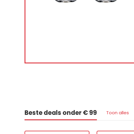
nenkort af
5
9
0
0
Ie
Beste deals onder € 99
Toon alles