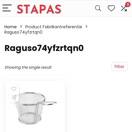
0
Home
Product Fabrikantreferentie
Raguso74yfzrtqn0
‎Raguso74yfzrtqn0
Filter
Showing the single result