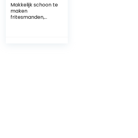
Makkelijk schoon te
maken
fritesmanden,
fritesmanden,
fritesmand, niet-
vettig diner voor
tapas