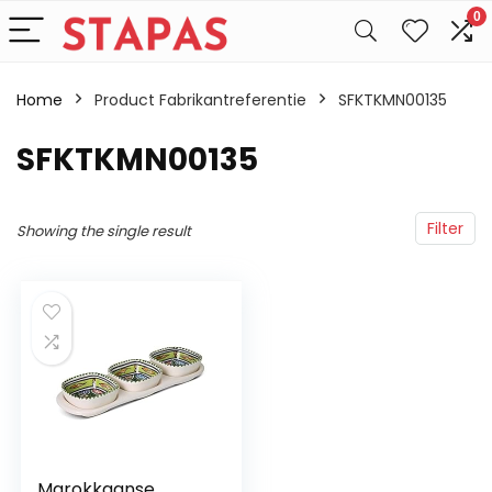
0
Home
Product Fabrikantreferentie
‎SFKTKMN00135
‎SFKTKMN00135
Filter
Showing the single result
Marokkaanse