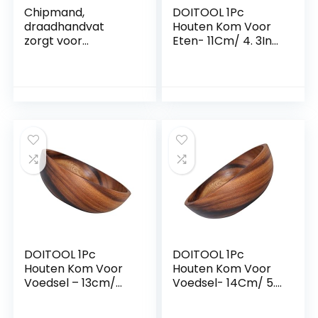
Chipmand,
DOITOOL 1Pc
draadhandvat
Houten Kom Voor
zorgt voor
Eten- 11Cm/ 4. 3In
onhandige vingers
Ramen Bowl
Food Grade
Fruitschaal Voor
roestvrij staal
Veganisten-
materiaal Fry
Herbruikbare
Basket Party voor
Multifunctionele
diner voor tapas
Portie Kom Voor
Fruit Tapas Pap
DOITOOL 1Pc
DOITOOL 1Pc
Houten Kom Voor
Houten Kom Voor
Voedsel – 13cm/
Voedsel- 14Cm/ 5.
5.1in Ramen Kom
5In Ramen Bowl
Fruit Bowl Voor
Fruitschaal Voor