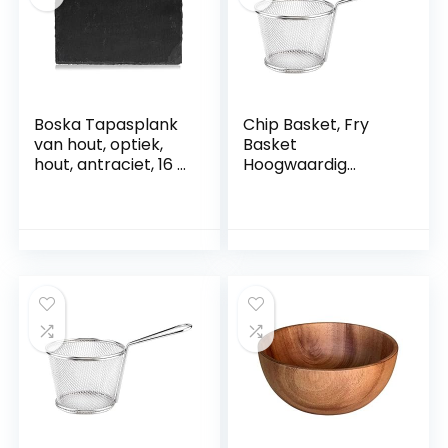
Boska Tapasplank
Chip Basket, Fry
van hout, optiek,
Basket
hout, antraciet, 16 x
Hoogwaardig
10 x 0,5 cm
draadhandvat
Maakt onhandige
vingers gemakkelijk
schoon te maken
voor Tapas Party
for Dinner