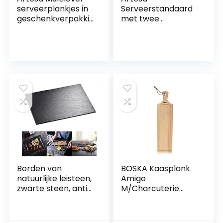
serveerplankjes in
Serveerstandaard
geschenkverpakkin
met twee
g, acaciahout, 40 x
verdiepingen, van
30 x 25 cm
hout, voor tapas, 2
serveerplaten met
6 handgemaakte
mini porseleinen
schalen voor
voorgerechten,
gebak of hapjes, in
geschenkdoos,
bruin/zwart
Borden van
BOSKA Kaasplank
natuurlijke leisteen,
Amigo
zwarte steen, anti-
M/Charcuterie
eetbord, vierkant
Boards met
of rond, sushi
handvat,
barbecue-tapas
serveerplank van