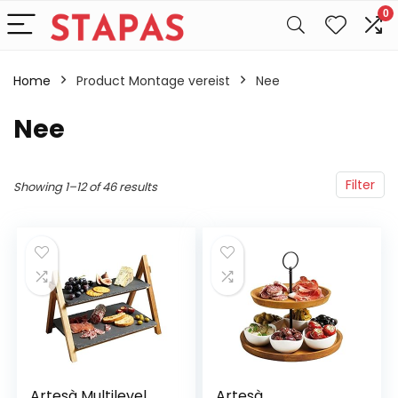
0
Home
Product Montage vereist
‎Nee
‎Nee
Filter
Showing 1–12 of 46 results
Artesà Multilevel
Artesà