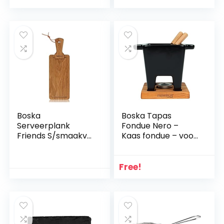
onderzetter voor
beukenhout,
bar en keuken,
tapasbord, kaas en
levensmiddelenpre
snacks, bruin, 35,5
sentatie (30 x 40
cm
cm)
Boska
Boska Tapas
Serveerplank
Fondue Nero –
Friends S/smaakvol
Kaas fondue – voor
design / 22
200 ml Kaasfondue
cm/hout/bruin /
– 300 ml
300 x 100 x 20 mm
Free!