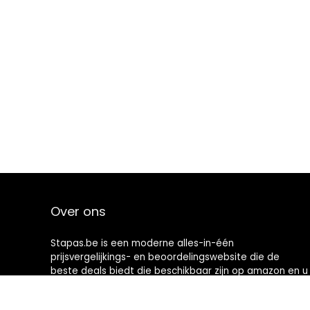
Over ons
Stapas.be is een moderne alles-in-één
prijsvergelijkings- en beoordelingswebsite die de
beste deals biedt die beschikbaar zijn op amazon en u
op de hoogte houdt via de laatst toegevoegde blogs.
Alle afbeeldingen zijn auteursrechtelijk beschermd