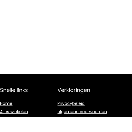
Snelle links
Verklaringen
Home
Privacybeleid
Alles winkelen
algemene voorwaarden
Blogs
Gelieerde
openbaarmaking
Onze webshops