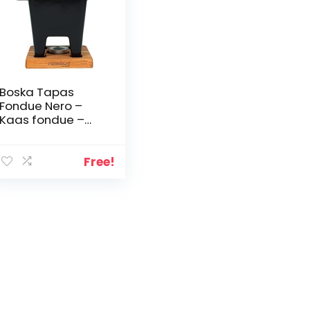
Boska Tapas
Fondue Nero –
Kaas fondue –
voor 200 ml
Kaasfondue –
300 ml
Free!