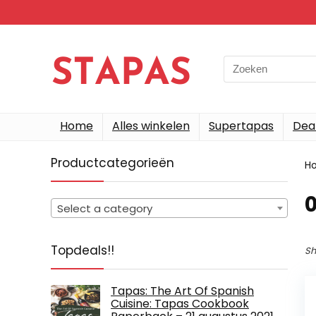
Search
for:
Home
Alles winkelen
Supertapas
Dea
Productcategorieën
H
‎
Select a category
Topdeals!!
Sh
Tapas: The Art Of Spanish
Cuisine: Tapas Cookbook