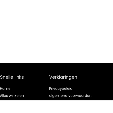
Snelle links
Verklaringen
Home
Privacybeleid
Alles winkelen
algemene voorwaarden
Blogs
Gelieerde
openbaarmaking
Onze webshops