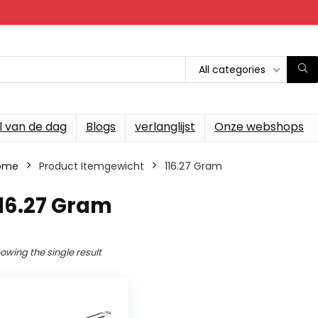
All categories
l van de dag
Blogs
verlanglijst
Onze webshops
ome
Product Itemgewicht
‎116.27 Gram
116.27 Gram
owing the single result