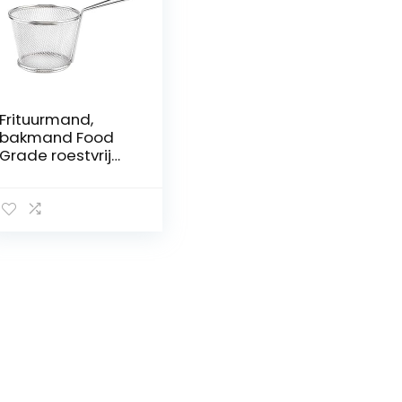
Frituurmand,
bakmand Food
Grade roestvrij
staal Materiaal
gemakkelijk
schoon te maken
voor etentje voor
tapas