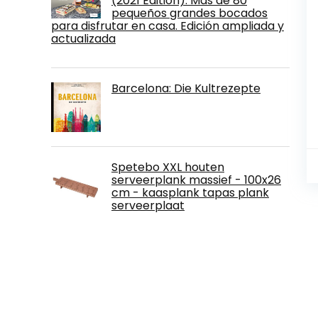
(2021 Edition): Más de 80
pequeños grandes bocados
para disfrutar en casa. Edición ampliada y
actualizada
Barcelona: Die Kultrezepte
Spetebo XXL houten
serveerplank massief - 100x26
cm - kaasplank tapas plank
serveerplaat