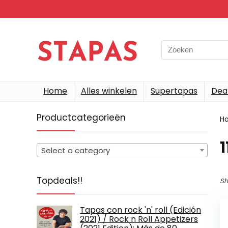
Search
for:
Home
Alles winkelen
Supertapas
Dea
Productcategorieën
H
‎
Select a category
Topdeals!!
Sh
Tapas con rock 'n' roll (Edición
2021) / Rock n Roll Appetizers