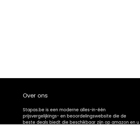
Over ons
Stapas.be is een moderne alles-in-één
prijsvergelijkings- en beoordelingswebsite die de
beste deals biedt die beschikbaar zijn op amazon en u
op de hoogte houdt via de laatst toegevoegde blogs.
Alle afbeeldingen zijn auteursrechtelijk beschermd