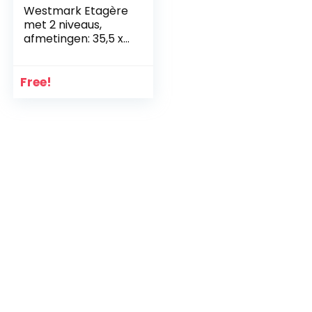
Westmark Etagère
met 2 niveaus,
afmetingen: 35,5 x
22 x 27 cm,
leisteen/grenen,
Tapas + Friends,
Free!
antraciet/lichtbrui
n, 69692260