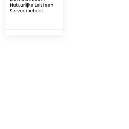
Natuurlijke Leisteen
Serveerschaal
Kaas Tapas
Dienblad Stenen
Tafel Mat
Serveerschaal
(Vierkante)