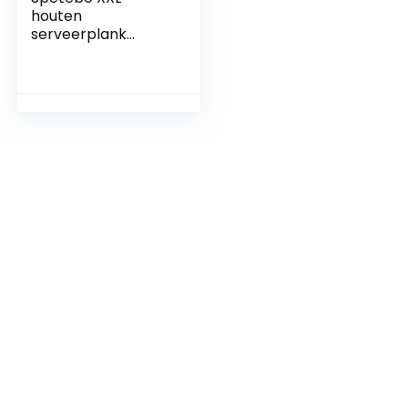
houten
serveerplank
massief – 100×26
cm – kaasplank
tapas plank
serveerplaat