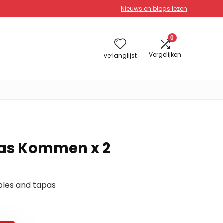
Nieuws en blogs lezen
0
Vergelijken
verlanglijst
pas Kommen x 2
bles and tapas