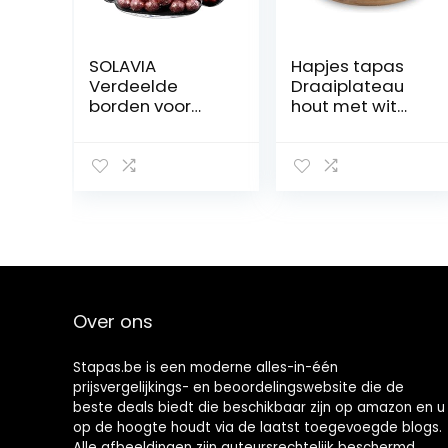
SOLAVIA
Hapjes tapas
Verdeelde
Draaiplateau
borden voor
hout met wit
volwassenen
melamine
rond helder glas
schaaltjes –
vier verdeelde
serveerplank
handgemaakte
Borrelplank
vier
compartimente
n snack en dip
kom D18cm
H6cm,
Housewarming
Over ons
Feestelijke
Feestschaal
Stapas.be is een moderne alles-in-één
prijsvergelijkings- en beoordelingswebsite die de
beste deals biedt die beschikbaar zijn op amazon en u
op de hoogte houdt via de laatst toegevoegde blogs.
Alle afbeeldingen zijn auteursrechtelijk beschermd