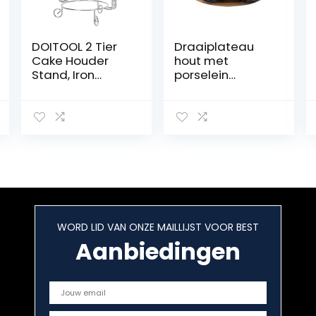
DOITOOL 2 Tier
Draaiplateau
Cake Houder
hout met
Stand, Iron
porselein
Dessert Rack,
schaaltjes –
Europese Cake
Zwart
Display Rack
voor Voedsel
Serveren Tapas,
Sushi,
Voorgerecht,
Cake, fruit,
Dessert (Sliver)
WORD LID VAN ONZE MAILLIJST VOOR BEST
Aanbiedingen