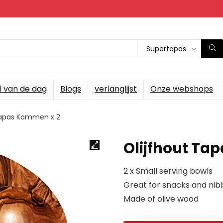
Supertapas
l van de dag
Blogs
verlanglijst
Onze webshops
Tapas Kommen x 2
Olijfhout Ta
2 x Small serving bowls
Great for snacks and nib
Made of olive wood