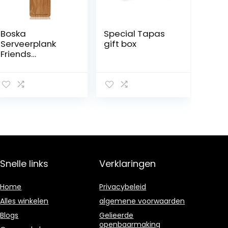
Boska
Special Tapas
Serveerplank
gift box
Friends
S/smaakvol
design / 22
cm/hout/bruin /
300 x 100 x 20
mm
Snelle links
Verklaringen
Home
Privacybeleid
Alles winkelen
algemene voorwaarden
Blogs
Gelieerde
openbaarmaking