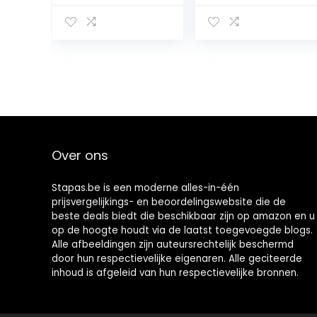
gratin Güvec,
eetbord,
Greixonera,
vierkant of rond,
Cazuela
sushi barbecue-
tapas
onderzetter
voor bar en
keuken,
levensmiddelen
presentatie (30
x 40 cm)
Over ons
Stapas.be is een moderne alles-in-één
prijsvergelijkings- en beoordelingswebsite die de
beste deals biedt die beschikbaar zijn op amazon en u
op de hoogte houdt via de laatst toegevoegde blogs.
Alle afbeeldingen zijn auteursrechtelijk beschermd
door hun respectievelijke eigenaren. Alle geciteerde
inhoud is afgeleid van hun respectievelijke bronnen.