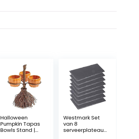
Halloween
Westmark Set
Pumpkin Tapas
van 8
Bowls Stand |
serveerplateaus
Snack Serving
, met