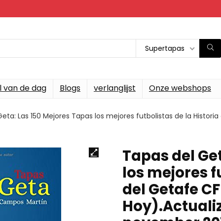
Supertapas
l van de dag
Blogs
verlanglijst
Onze webshops
eta: Las 150 Mejores Tapas los mejores futbolistas de la Histori
Tapas del Get
los mejores f
del Getafe CF
Hoy).Actuali