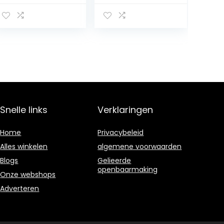
Bowls with
krasbeschermin
Holder, Dessert
g, afmetingen:
Cups Candy
elk 30 x 10 cm,
Bowl Pumpkin
natuurlijke
Mug for Fall
leisteen, Tapas
Halloween
+ Friends,
Home Party
antraciet,
Decoration
694222E3
Snelle links
Verklaringen
Home
Privacybeleid
Alles winkelen
algemene voorwaarden
Blogs
Gelieerde
openbaarmaking
Onze webshops
Adverteren