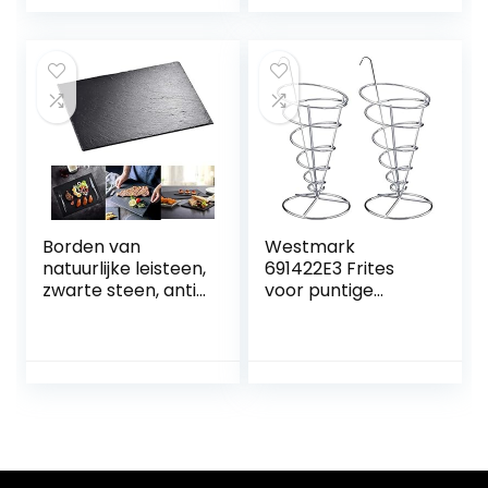
vier
compartimenten
snack en dip kom
D18cm H6cm,
Housewarming
Feestelijke
Feestschaal
Borden van
Westmark
natuurlijke leisteen,
691422E3 Frites
zwarte steen, anti-
voor puntige
eetbord, vierkant
zakjes, conisch,
of rond, sushi
roestvrij staal,
barbecue-tapas
tapas + friends,
onderzetter voor
zilver, 2 stuks
bar en keuken,
levensmiddelenpr
esentatie (30 x 40
cm)