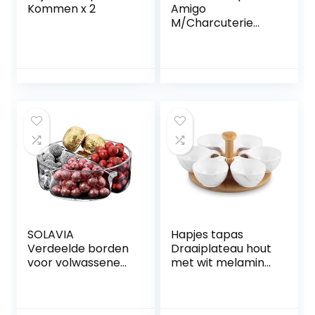
Kommen x 2
Amigo
M/Charcuterie
Boards met
handvat,
serveerplank van
beukenhout,
tapasbord, kaas
en snacks, bruin,
35,5 cm
SOLAVIA
Hapjes tapas
Verdeelde borden
Draaiplateau hout
voor volwassenen
met wit melamine
rond helder glas
schaaltjes –
vier verdeelde
serveerplank
handgemaakte
Borrelplank