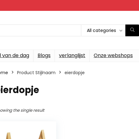
All categories
l van de dag
Blogs
verlanglijst
Onze webshops
ome
Product Stijlnaam
eierdopje
ierdopje
owing the single result