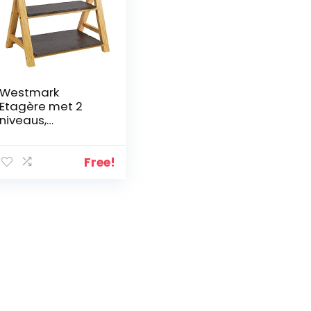
Westmark
Etagère met 2
niveaus,
afmetingen: 35,5
x 22 x 27 cm,
leisteen/grenen,
Free!
Tapas + Friends,
antraciet/lichtbru
in, 69692260