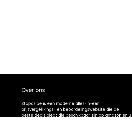
Over ons
Stapas.be is een moderne alles-in-één
prijsvergelijkings- en beoordelingswebsite die de
beste deals biedt die beschikbaar zijn op amazon en u
op de hoogte houdt via de laatst toegevoegde blogs.
Alle afbeeldingen zijn auteursrechtelijk beschermd