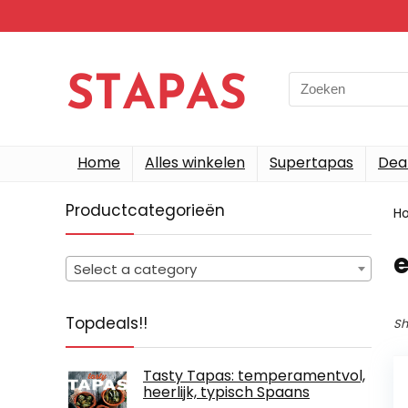
Search
for:
Home
Alles winkelen
Supertapas
Dea
Productcategorieën
H
e
Select a category
Topdeals!!
Sh
Tasty Tapas: temperamentvol,
heerlijk, typisch Spaans