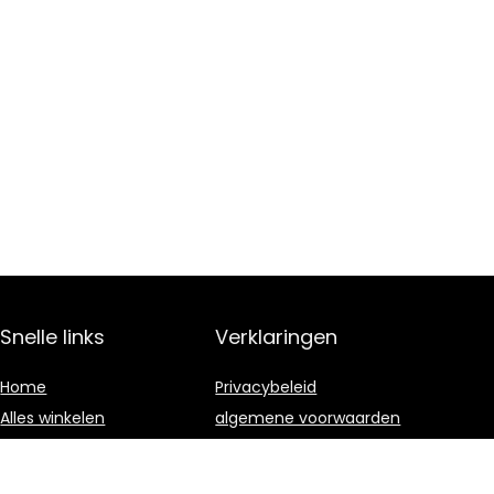
Snelle links
Verklaringen
Home
Privacybeleid
Alles winkelen
algemene voorwaarden
Blogs
Gelieerde
openbaarmaking
Onze webshops