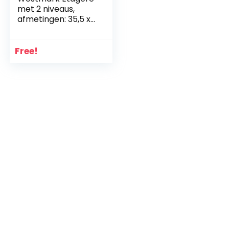
met 2 niveaus,
afmetingen: 35,5 x
22 x 27 cm,
leisteen/grenen,
Tapas + Friends,
Free!
antraciet/lichtbrui
n, 69692260