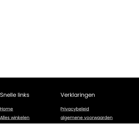
Snelle links
Verklaringen
Home
Privacybeleid
Alles winkelen
algemene voorwaarden
Blogs
Gelieerde
openbaarmaking
Onze webshops