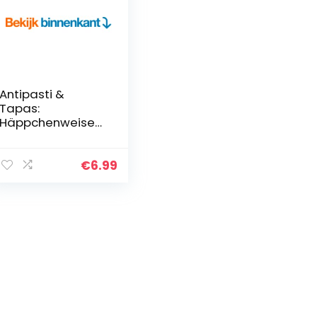
Antipasti &
Tapas:
Häppchenweise
ans Mittelmeer
(GU
Küchenratgeber
€
6.99
Classics)
(German Edition)