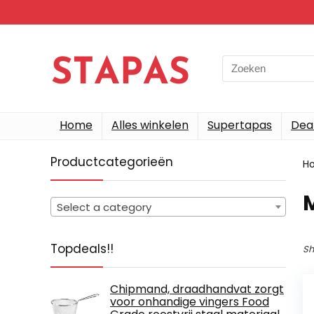
Search
for:
Home
Alles winkelen
Supertapas
Dea
Productcategorieën
H
M
Select a category
Topdeals!!
Sh
Chipmand, draadhandvat zorgt
voor onhandige vingers Food