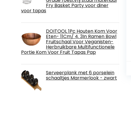
Grade roestvrij staal materiaal
Fry Basket Party voor diner
voor tapas
DOITOOL 1Pc Houten Kom Voor
Eten- 11Cm/ 4. 3In Ramen Bowl
Fruitschaal Voor Veganisten-
Herbruikbare Multifunctionele
Portie Kom Voor Fruit Tapas Pap
Serveerplank met 6 porselein
schaaltjes Marmerlook - zwart