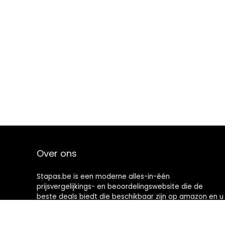
Over ons
Stapas.be is een moderne alles-in-één
prijsvergelijkings- en beoordelingswebsite die de
beste deals biedt die beschikbaar zijn op amazon en u
op de hoogte houdt via de laatst toegevoegde blogs.
Alle afbeeldingen zijn auteursrechtelijk beschermd