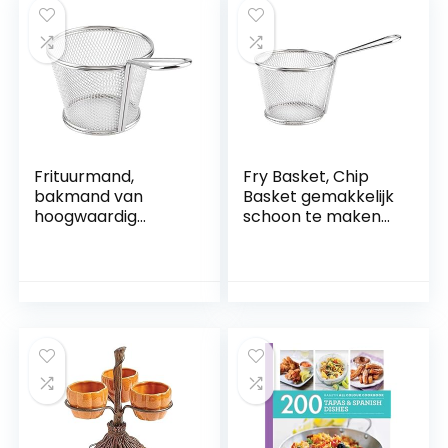
Frituurmand,
Fry Basket, Chip
bakmand van
Basket gemakkelijk
hoogwaardig
schoon te maken
roestvrij staal,
Food Grade
materiaal van
Roestvrij staal
roestvrij staal,
Materiaal hoge
maakt het mogelijk
kwaliteit voor Diner
onhandige vingers
voor Tapas Party
gemakkelijk schoon
te maken voor
tapas voor etentjes