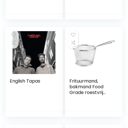
Kaas Tapas
Dienblad Stenen
Tafel Mat
Serveerschaal
(Vierkante)
English Tapas
Frituurmand,
bakmand Food
Grade roestvrij
staal Materiaal
gemakkelijk schoon
te maken voor
etentje voor tapas