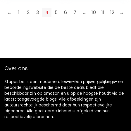
huisdecoratie
Marokkaanse
←
1
2
3
4
5
6
7
…
10
11
12
→
Spaanse Turkse
Mexicaanse
kommensets
Over ons
Stapas.be is een moderne alles-in-één prijsvergelijkings- en
beoordelingswebsite die de beste deals biedt die
beschikbaar zijn op amazon en u op de hoogte houdt via de
laatst toegevoegde blogs. Alle afbeeldingen zijn
auteursrechtelijk beschermd door hun respectievelijke
eigenaren. Alle geciteerde inhoud is afgeleid van hun
respectievelijke bronnen.