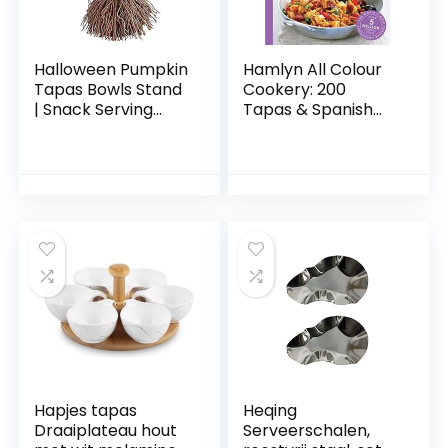
Halloween Pumpkin
Hamlyn All Colour
Tapas Bowls Stand
Cookery: 200
| Snack Serving
Tapas & Spanish
Bowls with Holder,
Dishes: Hamlyn All
Dessert Cups
Colour Cookbook
Candy Bowl
Pumpkin Mug for
Fall Halloween
Home Party
Decoration
Hapjes tapas
Heqing
Draaiplateau hout
Serveerschalen,