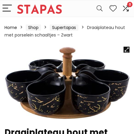
0
Home
Shop
Supertapas
Draaiplateau hout
met porselein schaaltjes – Zwart
Draaiplateau hout met