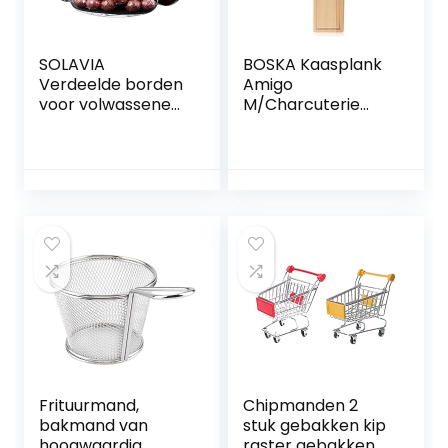
SOLAVIA
BOSKA Kaasplank
Verdeelde borden
Amigo
voor volwassenen
M/Charcuterie
rond helder glas
Boards met
vier verdeelde
handvat,
handgemaakte
serveerplank van
vier
beukenhout,
compartimenten
tapasbord, kaas
snack en dip kom
en snacks, bruin,
D18cm H6cm,
35,5 cm
Housewarming
Feestelijke
Feestschaal
Frituurmand,
Chipmanden 2
bakmand van
stuk gebakken kip
hoogwaardig
raster gebakken