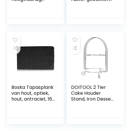
roestvrij staal,
voedsel mand
materiaal van
food mand snack
roestvrij staal,
friet food mand
maakt het
Frituurmandjes
mogelijk
voor frieten
onhandige vingers
gemakkelijk
schoon te maken
voor tapas voor
etentjes
Boska Tapasplank
DOITOOL 2 Tier
van hout, optiek,
Cake Houder
hout, antraciet, 16
Stand, Iron Dessert
x 10 x 0,5 cm
Rack, Europese
Cake Display Rack
voor Voedsel
Serveren Tapas,
Sushi,