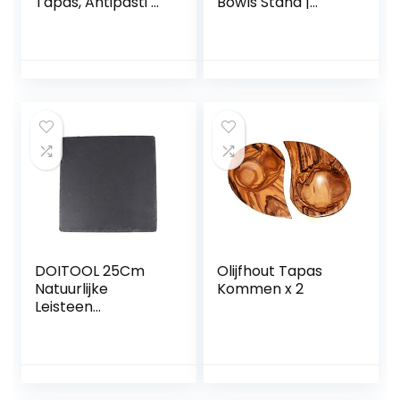
Tapas, Antipasti &
Bowls Stand |
Co.
Snack Serving
Bowls with Holder,
Dessert Cups
Candy Bowl
Pumpkin Mug for
Fall Halloween
Home Party
Decoration
DOITOOL 25Cm
Olijfhout Tapas
Natuurlijke
Kommen x 2
Leisteen
Serveerschaal
Kaas Tapas
Dienblad Stenen
Tafel Mat
Serveerschaal