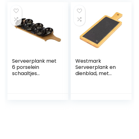
(Vierkante)
Serveerplank met
Westmark
6 porselein
Serveerplank en
schaaltjes
dienblad, met
Marmerlook –
motief en handvat,
zwart
rechthoekig, 23 x 9
cm,
bamboe/leisteen,
Tapas + Friends,
lichtbruin/antracie
t, 69702241