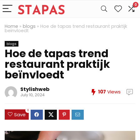
0
Home
»
blogs
»
Hoe de tapas trend restaurant praktijk
beïnvloedt
blogs
Hoe de tapas trend
restaurant praktijk
beïnvloedt
Stylishweb
107
Views
July 10, 2024
0
Save