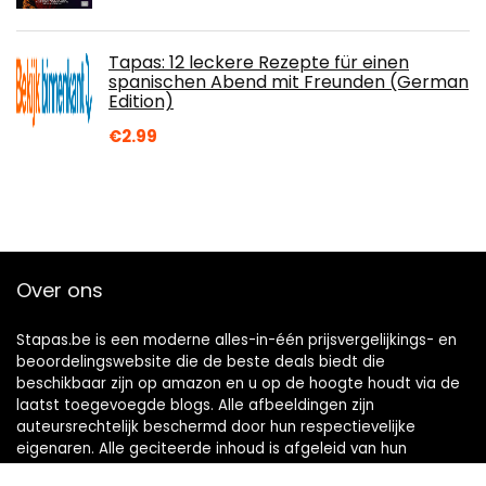
Tapas: 12 leckere Rezepte für einen
spanischen Abend mit Freunden (German
Edition)
€
2.99
Over ons
Stapas.be is een moderne alles-in-één prijsvergelijkings- en
beoordelingswebsite die de beste deals biedt die
beschikbaar zijn op amazon en u op de hoogte houdt via de
laatst toegevoegde blogs. Alle afbeeldingen zijn
auteursrechtelijk beschermd door hun respectievelijke
eigenaren. Alle geciteerde inhoud is afgeleid van hun
respectievelijke bronnen.