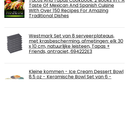
Tacos And Tapas Cookbook: 2 Books In 1: A
Taste Of Mexican And Spanish Cuisine
With Over 150 Recipes For Amazing
Traditional Dishes
Westmark Set van 8 serveerplateaus,
met krasbescherming, afmetingen: elk 30
x 10 cm, natuurlijke leisteen, Tapas +
Friends, antraciet, 694222E3
Kleine kommen - Ice Cream Dessert Bowl
8.5 oz - Keramische Bowl Set van 6 -
Kleurrijke Ondiepe Bowl voor Zijschotel |
Snack | Voorgerechten - Magnetron en
Vaatwasmachinebestendig - 5,5 x 1,3 Inch
Free!
Tapas Revolution: 120 Simple Classic
Spanish Recipes