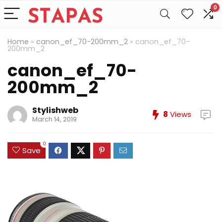
0
Home
»
canon_ef_70-200mm_2
»
canon_ef_70-
200mm_2
canon_ef_70-
200mm_2
Stylishweb
8
Views
March 14, 2019
0
Save