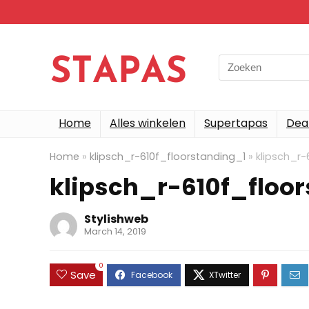
Search
for:
Home
Alles winkelen
Supertapas
Dea
Home
»
klipsch_r-610f_floorstanding_1
»
klipsch_r-
klipsch_r-610f_floo
Stylishweb
March 14, 2019
0
Save