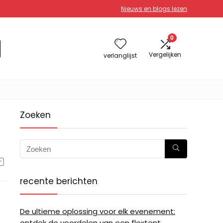
Nieuws en blogs lezen
0
Vergelijken
verlanglijst
Zoeken
recente berichten
De ultieme oplossing voor elk evenement:
ontdek de voordelen van een flextent