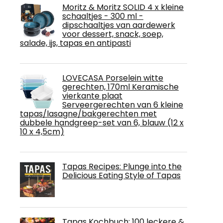
Moritz & Moritz SOLID 4 x kleine
schaaltjes - 300 ml -
dipschaaltjes van aardewerk
voor dessert, snack, soep,
salade, ijs, tapas en antipasti
LOVECASA Porselein witte
gerechten, 170ml Keramische
vierkante plaat
Serveergerechten van 6 kleine
tapas/lasagne/bakgerechten met
dubbele handgreep-set van 6, blauw (12 x
10 x 4,5cm)
Tapas Recipes: Plunge into the
Delicious Eating Style of Tapas
Tapas Kochbuch: 100 leckere &