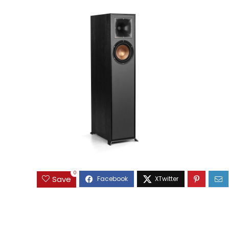
0
Save