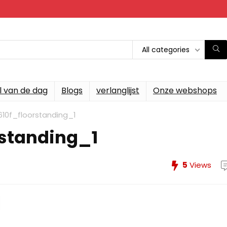
All categories
l van de dag
Blogs
verlanglijst
Onze webshops
610f_floorstanding_1
rstanding_1
5
Views