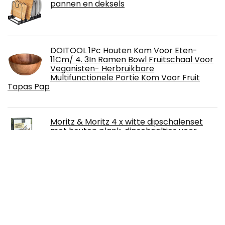
pannen en deksels
DOITOOL 1Pc Houten Kom Voor Eten-
11Cm/ 4. 3In Ramen Bowl Fruitschaal Voor
Veganisten- Herbruikbare
Multifunctionele Portie Kom Voor Fruit
Tapas Pap
Moritz & Moritz 4 x witte dipschalenset
met houten plank, dipschaaltjes voor
snackschalen, keramiek, dipschalenset,
kleine kommen als sausschaaltjes,
snackschalen, dessertkommen
LOVECASA Porselein Ramekin Kommen 2-
Delige Gerechten/Tapas Kommen 1-Stuk
Dienblad Keramische Schotel Snack
Kommen Oven Veilig Ramekins Souffle