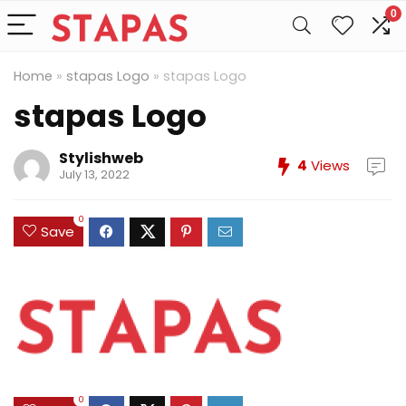
0
Home
»
stapas Logo
»
stapas Logo
stapas Logo
Stylishweb
4
Views
July 13, 2022
0
Save
0