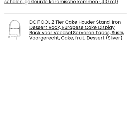
schalen, gekleurde keramische kommen (410 ml)
DOITOOL 2 Tier Cake Houder Stand, Iron
Dessert Rack, Europese Cake Display
Rack voor Voedsel Serveren Tapas, Sushi,
Voorgerecht, Cake, fruit, Dessert (Sliver)
All Sorts of Tapas
€
9.16
Chip Basket, Fry Basket hoge kwaliteit
Party voor Tapas voor het diner
Bakmanden, frituurmand met lange
levensduur, frietmand, hoogwaardig