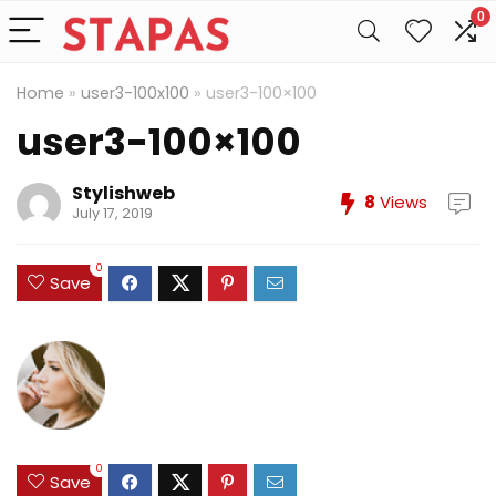
0
Home
»
user3-100x100
»
user3-100×100
user3-100×100
Stylishweb
8
Views
July 17, 2019
0
Save
0
Save