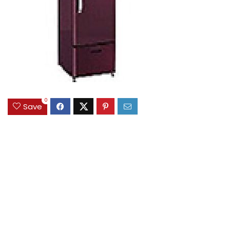
0
Save