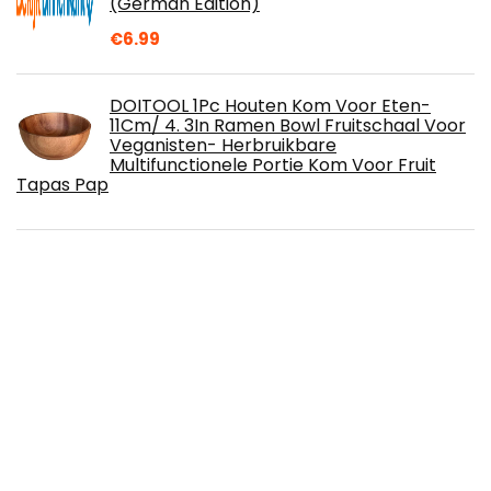
(German Edition)
€
6.99
DOITOOL 1Pc Houten Kom Voor Eten-
11Cm/ 4. 3In Ramen Bowl Fruitschaal Voor
Veganisten- Herbruikbare
Multifunctionele Portie Kom Voor Fruit
Tapas Pap
BOSKA Kaasplank Amigo M/Charcuterie
Boards met handvat, serveerplank van
beukenhout, tapasbord, kaas en snacks,
bruin, 35,5 cm
Supremery 6-delige serveerschalen
snack schaalset van keramiek met
dienblad van bamboe, dessertschalen
hoekig, tapas schaaltjes tapas kom
sauskom nabo dip schaal dipschaal dipschaaltjes