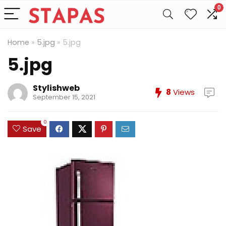
0
Home
»
5.jpg
»
5.jpg
5.jpg
Stylishweb
8
Views
September 15, 2021
0
Save